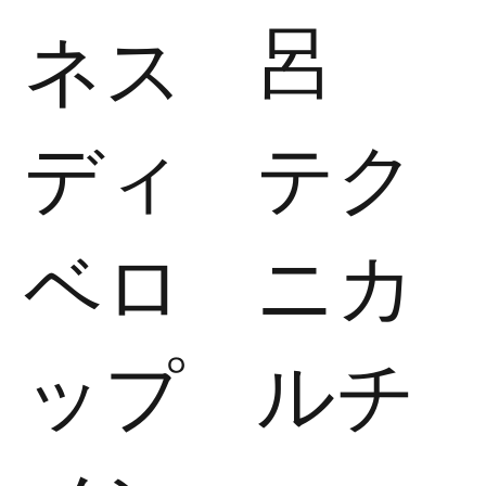
呂
ネス
ディ
​テク
ベロ
ニカ
ップ
ルチ