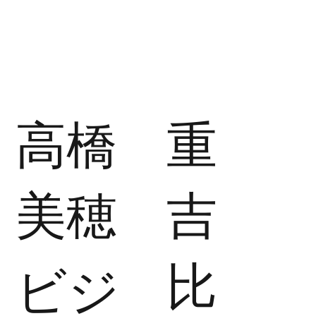
高橋
​重
美穂
吉
比
ビジ