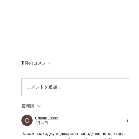
11件のコメント
コメントを追加…
最新順
Славік Сажко
7月24日
Часом знаходжу ці джерела випадково, іноді хтось 
学生ベンチャーが3Dプリンターでカメラレン