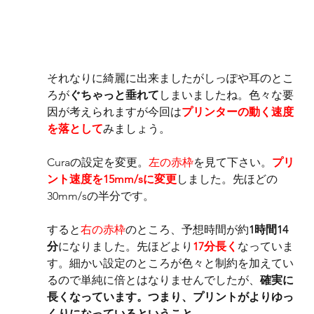
それなりに綺麗に出来ましたがしっぽや耳のとこ
ろが
ぐちゃっと垂れて
しまいましたね。色々な要
因が考えられますが今回は
プリンターの動く速度
を落として
みましょう。
Curaの設定を変更。
左の赤枠
を見て下さい。
プリ
ント速度を15mm/sに変更
しました。先ほどの
30mm/sの半分です。
すると
右の赤枠
のところ、予想時間が約
1時間14
分
になりました。先ほどより
17分長く
なっていま
す。細かい設定のところが色々と制約を加えてい
るので単純に倍とはなりませんでしたが、
確実に
長くなっています。つまり、プリントがよりゆっ
くりになっているということ。