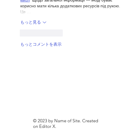
корисно мати кілька додаткових ресурсів під рукою. 
Це …
もっと見る
いいね！
返信
もっとコメントを表示
© 2023 by Name of Site. Created
on
Editor X.