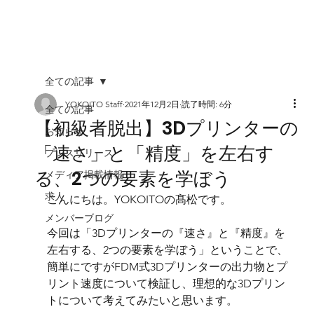
全ての記事
YOKOITO Staff
2021年12月2日
読了時間: 6分
全ての記事
【初級者脱出】3Dプリンターの
お知らせ
「速さ」と「精度」を左右す
プレスリリース
る、2つの要素を学ぼう
メディア掲載情報
求人
こんにちは。YOKOITOの髙松です。
メンバーブログ
今回は「3Dプリンターの『速さ』と『精度』を
左右する、2つの要素を学ぼう」ということで、
簡単にですがFDM式3Dプリンターの出力物とプ
リント速度について検証し、理想的な3Dプリン
トについて考えてみたいと思います。