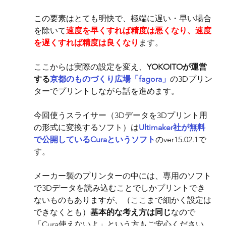
この要素はとても明快で、極端に遅い・早い場合
を除いて
速度を早くすれば精度は悪くなり、速度
を遅くすれば精度は良くなり
ます。
ここからは実際の設定を変え、
YOKOITOが運営
する
京都のものづくり広場「fagora」
の3Dプリン
ターでプリントしながら話を進めます。
今回使うスライサー（3Dデータを3Dプリント用
の形式に変換するソフト）は
Ultimaker社が無料
で公開しているCuraというソフト
のver15.02.1で
す。
メーカー製のプリンターの中には、専用のソフト
で3Dデータを読み込むことでしかプリントでき
ないものもありますが、（ここまで細かく設定は
できなくとも）
基本的な考え方は同じ
なので
「Cura使えないよ」という方もご安心ください。