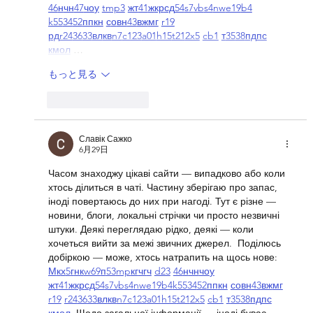
46
н
чн
47
чо
у
tmp3
жт
41
ж
кр
сд
54
s7
vb
s4
nw
e19
b4
k55
34
52
пп
кн
с
о
вн
43
вж
мг
r19
рд
r24
36
33
вл
кв
n7
c123
a01
h15
t21
2x5
cb1
т
35
38
пд
пс
км
ол
 …
もっと見る
いいね！
返信
Славік Сажко
6月29日
Часом знаходжу цікаві сайти — випадково або коли 
хтось ділиться в чаті. Частину зберігаю про запас, 
іноді повертаюсь до них при нагоді. Тут є різне — 
новини, блоги, локальні стрічки чи просто незвичні 
штуки. Деякі переглядаю рідко, деякі — коли 
хочеться вийти за межі звичних джерел.  Поділюсь 
добіркою — може, хтось натрапить на щось нове:  
М
к
х
5
г
нк
w69
п
53
mp
кг
чг
ч
d23
46
н
чн
чо
у
жт
41
ж
кр
сд
54
s7
vb
s4
nw
e19
b4
k55
34
52
пп
кн
с
о
вн
43
вж
мг
r19
r24
36
33
вл
кв
n7
c123
a01
h15
t21
2x5
cb1
т
35
38
пд
пс
км
ол
  Щодо загальної інформації — іноді буває 