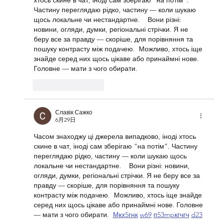
Частину переглядаю рідко, частину — коли шукаю 
щось локальне чи нестандартне.    Вони різні: 
новини, огляди, думки, регіональні стрічки. Я не 
беру все за правду — скоріше, для порівняння та 
пошуку контрасту між подачею.  Можливо, хтось іще 
знайде серед них щось цікаве або принаймні нове. 
Головне — мати з чого обирати. 
いいね！
返信
Славік Сажко
6月29日
Часом знаходжу ці джерела випадково, іноді хтось 
скине в чат, іноді сам зберігаю “на потім”. Частину 
переглядаю рідко, частину — коли шукаю щось 
локальне чи нестандартне.    Вони різні: новини, 
огляди, думки, регіональні стрічки. Я не беру все за 
правду — скоріше, для порівняння та пошуку 
контрасту між подачею.  Можливо, хтось іще знайде 
серед них щось цікаве або принаймні нове. Головне 
— мати з чого обирати.  
М
к
х
5
г
нк
w69
п
53
mp
кг
чг
ч
d23