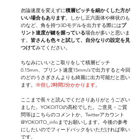
勿論速度を変えずに
積層ピッチを細かくした方が
いい場合もあります
。しかし正六面体や棒状のも
のなど、角を持つ3Dモデルを出力する際には
プ
リント速度が鍵を握っている
場合が多いと思いま
す。
皆さんも色々と試して、自分なりの設定を見
つけて
みてください。
ちなみにいいとこ取りをして積層ピッチ
0.15mm、プリント速度15mm/sで出力すると今回
のどのうさぎさんよりも綺麗に出力可能だと思い
ます。
※但し2時間2分かかります。
ここまで長々と読んでくださりありがとうござい
ました。YOKOITOの髙松でした。ご意見・ご質
問等はこちらのコメントか、Twitterアカウント
@YOKOITO_infoまでお願いします。今後の参考
にしたいのでフィードバックをいただければ幸い
です。