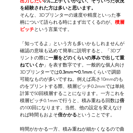
出力したい
のに上手くいかない、そういった状況
を経験された方は多いと思います。
そんな、3Dプリンターの速度や精度といった事
柄について語られる時にまず出てくるのが、
積層
ピッチ
という言葉です。
「知ってるよ」という方も多いかもしれませんが
確認の意味も込めて簡単に説明すると、「3Dプ
リントの際に
一層をどのくらいの厚みで出して重
ねていくか
」を表す数字です。一般的な個人向け
3Dプリンターでは
0.3mm〜0.1mm
くらいで調節
可能なものが多いですね。例えば高さ10mmのも
のをプリントする際、積層ピッチ0.2mmでは単純
計算で50回積層することになります。一方これを
積層ピッチ0.1mmで行うと、積み重ねる回数は
倍
の100回になります。当然、他の設定を変えなけ
れば時間もおよそ
倍かかる
ということです。
時間がかかる一方、積み重ねが細かくなるので曲