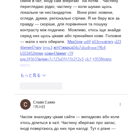
скине в чат, іноді сам зберігаю “на потім”. Частину 
を作ってみた【トイカメラ】
переглядаю рідко, частину — коли шукаю щось 
локальне чи нестандартне.    Вони різні: новини, 
огляди, думки, регіональні стрічки. Я не беру все за 
правду — скоріше, для порівняння та пошуку 
контрасту між подачею.  Можливо, хтось іще знайде 
серед них щось цікаве або принаймні нове. Головне 
— мати з чого обирати.  
М
к
х
5
г
нк
w69
п
53
mp
кг
чг
ч
d23
46
н
чн
47
чо
у
tmp3
жт
41
ж
кр
сд
54
s7
vb
s4
nw
e19
b4
k55
34
52
пп
кн
с
о
вн
43
вж
мг
r19
рд
r24
36
33
вл
кв
n7
c123
a01
h15
t21
2x5
cb1
т
35
38
пд
пс
км
ол
 …
もっと見る
いいね！
返信
Славік Сажко
7月24日
Часом знаходжу цікаві сайти — випадково або коли 
хтось ділиться в чаті. Частину зберігаю про запас, 
іноді повертаюсь до них при нагоді. Тут є різне — 