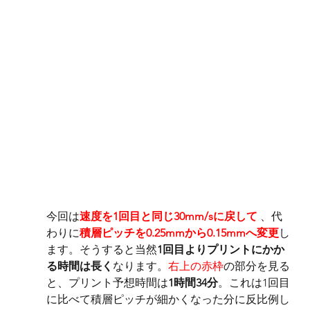
今回は
速度を1回目と同じ30mm/sに戻して 
、代
わりに
積層ピッチを0.25mmから0.15mmへ変更
し
ます。そうすると当然
1回目よりプリントにかか
る時間は長く
なります。
右上の赤枠
の部分を見る
と、プリント予想時間は
1時間34分
。これは1回目
に比べて積層ピッチが細かくなった分に反比例し