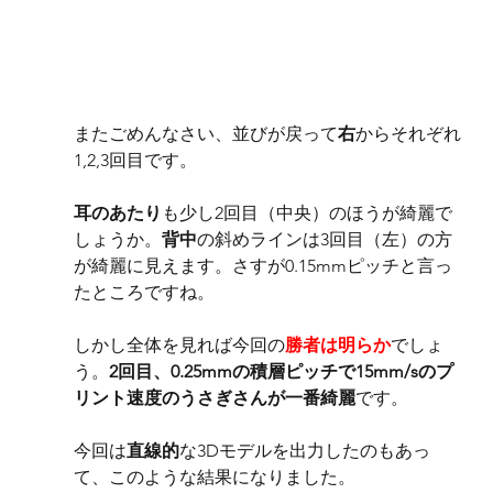
またごめんなさい、並びが戻って
右
からそれぞれ
1,2,3回目です。
耳のあたり
も少し2回目（中央）のほうが綺麗で
しょうか。
背中
の斜めラインは3回目（左）の方
が綺麗に見えます。さすが0.15mmピッチと言っ
たところですね。
しかし全体を見れば今回の
勝者は明らか
でしょ
う。
2回目、0.25mmの積層ピッチで15mm/sのプ
リント速度のうさぎさんが一番綺麗
です。
今回は
直線的
な3Dモデルを出力したのもあっ
て、このような結果になりました。