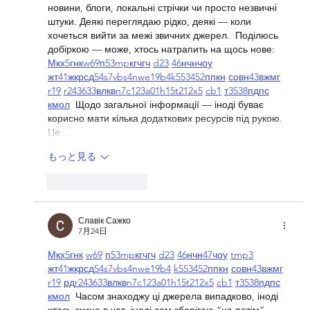
новини, блоги, локальні стрічки чи просто незвичні 
штуки. Деякі переглядаю рідко, деякі — коли 
хочеться вийти за межі звичних джерел.  Поділюсь 
добіркою — може, хтось натрапить на щось нове:  
М
к
х
5
г
нк
w69
п
53
mp
кг
чг
ч
d23
46
н
чн
чо
у
жт
41
ж
кр
сд
54
s7
vb
s4
nw
e19
b4
k55
34
52
пп
кн
с
о
вн
43
вж
мг
r19
r24
36
33
вл
кв
n7
c123
a01
h15
t21
2x5
cb1
т
35
38
пд
пс
км
ол
  Щодо загальної інформації — іноді буває 
корисно мати кілька додаткових ресурсів під рукою. 
Це …
もっと見る
いいね！
返信
Славік Сажко
7月24日
М
к
х
5
г
нк
w69
п
53
mp
кг
чг
ч
d23
46
н
чн
47
чо
у
tmp3
жт
41
ж
кр
сд
54
s7
vb
s4
nw
e19
b4
k55
34
52
пп
кн
с
о
вн
43
вж
мг
r19
рд
r24
36
33
вл
кв
n7
c123
a01
h15
t21
2x5
cb1
т
35
38
пд
пс
км
ол
  Часом знаходжу ці джерела випадково, іноді 
хтось скине в чат, іноді сам зберігаю “на потім”. 