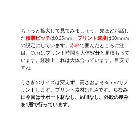
ちょっと拡大して見てみましょう。先ほどお話し
た
積層ピッチ
は0.25mm、
プリント速度
は30mm/s
の設定にしています。
赤枠
で囲んだところに注
目。Curaはプリント時間を大体
57分
と見積もって
います。経験上これは大体合っています。目安で
すね。
うさぎのサイズは変えず、高さおよそ86mmでプ
リントします。プリント素材はPLAです。
ちなみ
に今回はサポート材なし、infillなし、外殻の厚み
を1層で行っています。